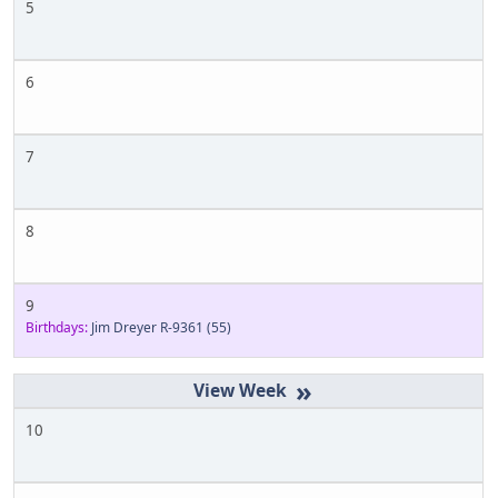
5
6
7
8
9
Birthdays:
Jim Dreyer R-9361
(55)
»
10