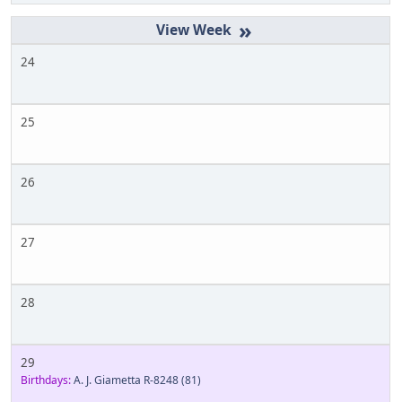
»
24
25
26
27
28
29
Birthdays:
A. J. Giametta R-8248
(81)