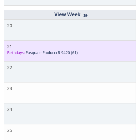
»
20
21
Birthdays:
Pasquale Paolucci R-9420
(61)
22
23
24
25