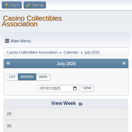
Log in
Sign up
Casino Collectibles
Association
Main Menu
Casino Collectibles Association
Calendar
July 2025
►
►
«
»
July 2025
LIST
MONTH
WEEK
»
29
30