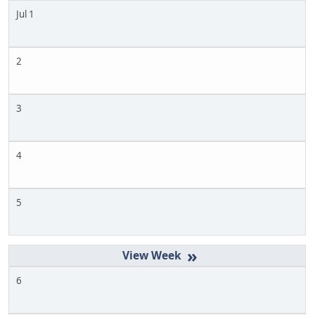
Jul 1
2
3
4
5
»
6