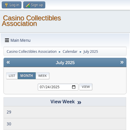
Log in
Sign up
Casino Collectibles
Association
Main Menu
Casino Collectibles Association
Calendar
July 2025
►
►
«
»
July 2025
LIST
MONTH
WEEK
»
29
30