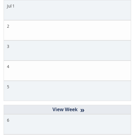
Jul 1
2
3
4
5
»
6