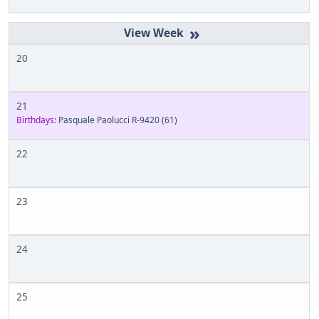
»
20
21
Birthdays:
Pasquale Paolucci R-9420
(61)
22
23
24
25