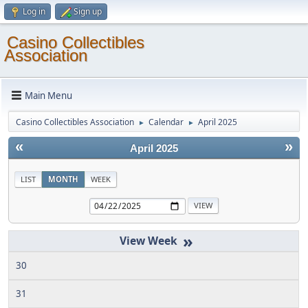
Log in
Sign up
Casino Collectibles
Association
Main Menu
Casino Collectibles Association
Calendar
April 2025
►
►
«
»
April 2025
LIST
MONTH
WEEK
»
30
31