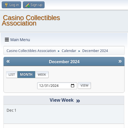
Log in
Sign up
Casino Collectibles
Association
Main Menu
Casino Collectibles Association
Calendar
December 2024
►
►
«
»
December 2024
LIST
MONTH
WEEK
»
Dec 1