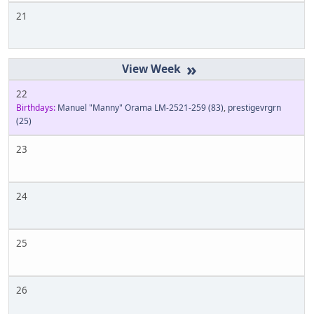
21
»
22
Birthdays:
Manuel "Manny" Orama LM-2521-259
(83)
,
prestigevrgrn
(25)
23
24
25
26