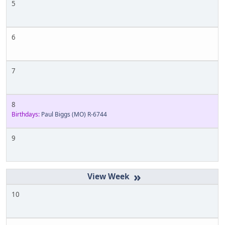
5
6
7
8
Birthdays:
Paul Biggs (MO) R-6744
9
»
10